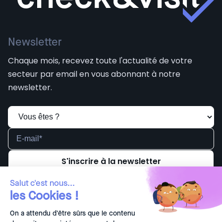
Newsletter
Chaque mois, recevez toute l'actualité de votre
secteur par email en vous abonnant à notre
newsletter.
Check And Visit a besoin des coordonnées que
J'accepte de
Salut c'est nous...
vous nous fournissez pour vous envoyer la
les Cookies !
recevoir des
newsletter. Vous pouvez vous désabonner à tout
moment. Pour en savoir plus sur nos modalités
communications
de désabonnement et notre engagement vis-à-
On a attendu d'être sûrs que le contenu
de Check And
vis de la protection et de la vie privée, consultez