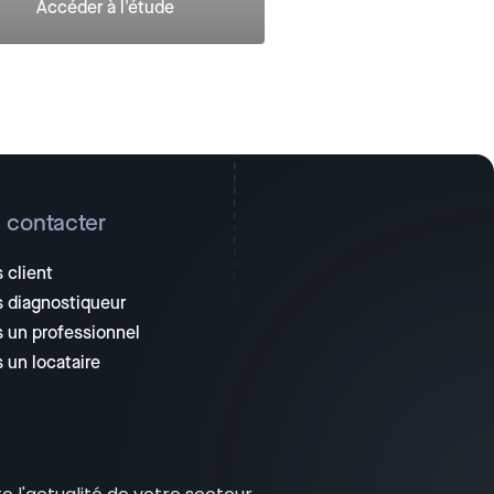
Accéder à l'étude
 contacter
 client
s diagnostiqueur
s un professionnel
s un locataire