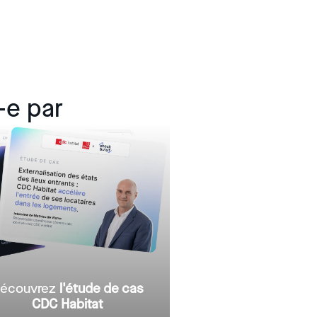
harger l'étude de cas
harger l'étude de cas
harger l'étude de cas
harger l'étude de cas
-e par
écouvrez
l'étude de cas
CDC Habitat