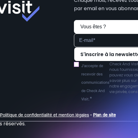
Chaque mois, recevez toute
par email en vous abonnan
Check And Visi
J'accepte de
nous fournissez
recevoir des
pouvez vous d
savoir plus su
communications
notre engagemen
de Check And
vie privée, con
*
Visit.
Politique de confidentialité et mention légales
Plan de site
-
s réservés.
s Options